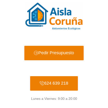
Ir
al
contenido
Pedir Presupuesto
624 639 218
Lunes a Viernes: 9:00 a 20:00