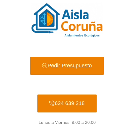
Ir
al
contenido
Pedir Presupuesto
624 639 218
Lunes a Viernes: 9:00 a 20:00