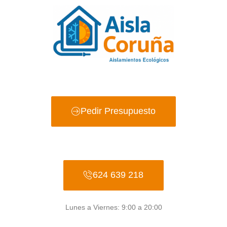
Ir
al
contenido
Pedir Presupuesto
624 639 218
Lunes a Viernes: 9:00 a 20:00