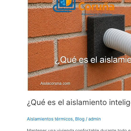
el
aislamiento
inteligente?
¿Qué es el aislamiento inteli
Aislamientos térmicos
,
Blog
/
admin
Mantener una vivienda confortable durante todo 