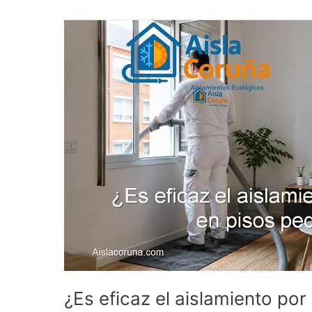
¿Es
eficaz
el
aislamiento
por
insuflado
en
pisos
pequeños?
¿Es eficaz el aislamiento po