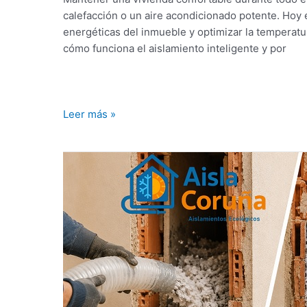
calefacción o un aire acondicionado potente. Hoy e
energéticas del inmueble y optimizar la temperatu
cómo funciona el aislamiento inteligente y por
Leer más »
¿Por
qué
no
funciona
el
aislamiento
por
insuflado
casero?