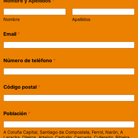
Nombre y Apellidos
*
Nombre
Apellidos
Email
*
Número de teléfono
*
Código postal
*
Población
*
A Coruña Capital, Santiago de Compostela, Ferrol, Narón, A
Laracha, Oleiros, Arteixo, Carballo, Cerceda, Culleredo, Ribeira,