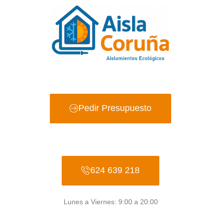
Ir
al
contenido
Pedir Presupuesto
624 639 218
Lunes a Viernes: 9:00 a 20:00