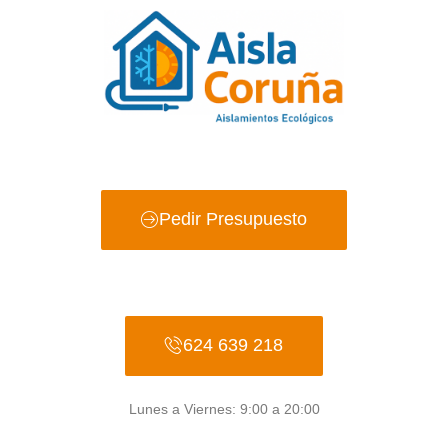
Ir
al
contenido
Pedir Presupuesto
624 639 218
Lunes a Viernes: 9:00 a 20:00